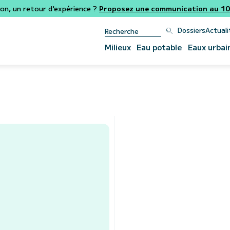
ion, un retour d'expérience ?
Proposez une communication au 106
Dossiers
Actuali
Milieux
Eau potable
Eaux urbai