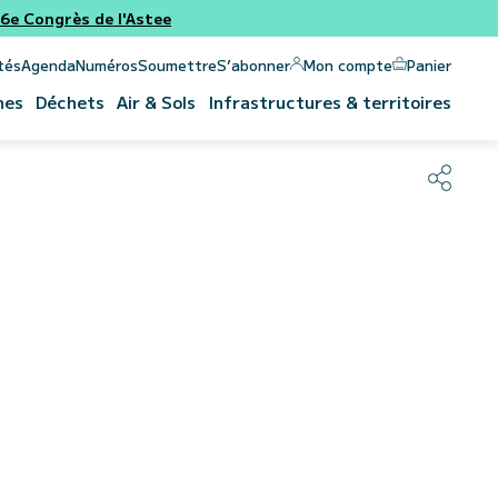
e Congrès de l'Astee
Panier
Mon compte
tés
Agenda
Numéros
Soumettre
S’abonner
nes
Déchets
Air & Sols
Infrastructures & territoires