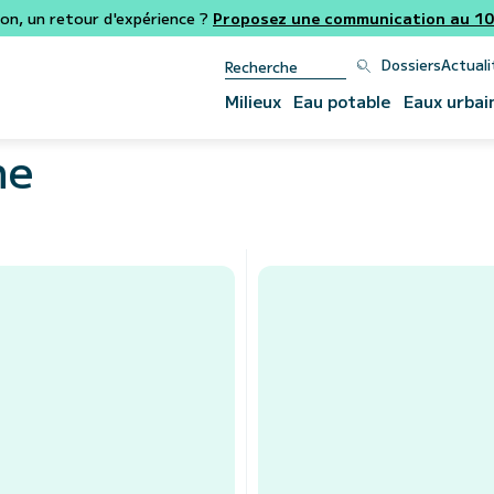
ion, un retour d'expérience ?
Proposez une communication au 106
Dossiers
Actuali
Milieux
Eau potable
Eaux urbai
ne