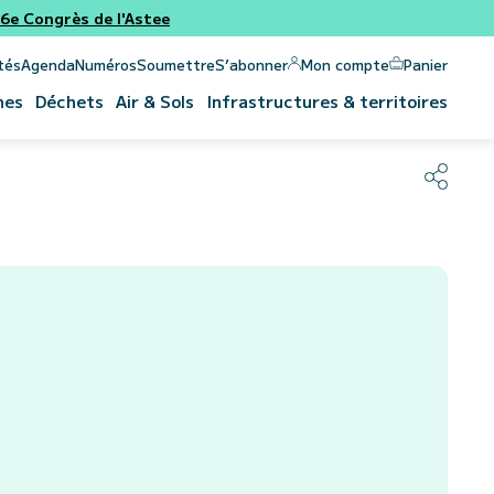
e Congrès de l'Astee
Panier
Mon compte
tés
Agenda
Numéros
Soumettre
S’abonner
nes
Déchets
Air & Sols
Infrastructures & territoires