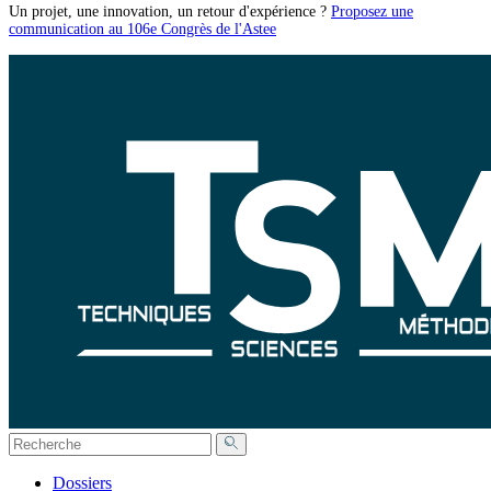
Un projet, une innovation, un retour d'expérience ?
Proposez une
communication au 106e Congrès de l'Astee
Dossiers