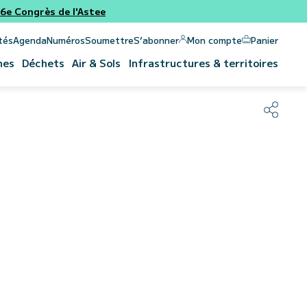
e Congrès de l'Astee
Panier
Mon compte
tés
Agenda
Numéros
Soumettre
S’abonner
nes
Déchets
Air & Sols
Infrastructures & territoires