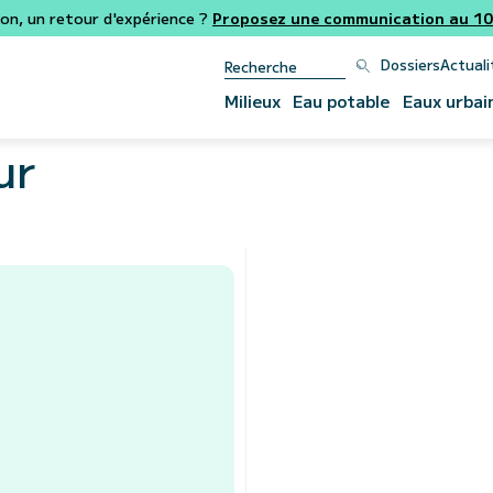
ion, un retour d'expérience ?
Proposez une communication au 106
Dossiers
Actuali
Milieux
Eau potable
Eaux urbai
ur