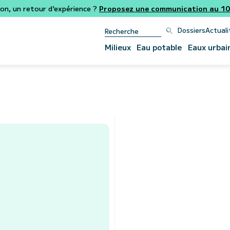
ion, un retour d'expérience ?
Proposez une communication au 106
Dossiers
Actuali
Milieux
Eau potable
Eaux urbai