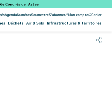
e Congrès de l'Astee
Panier
Mon compte
tés
Agenda
Numéros
Soumettre
S’abonner
nes
Déchets
Air & Sols
Infrastructures & territoires