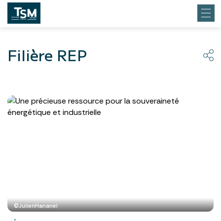
Filière REP
©JulienHananel