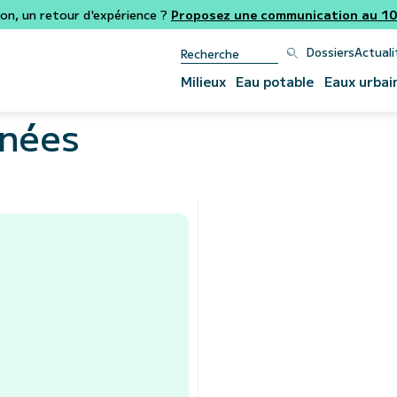
ion, un retour d'expérience ?
Proposez une communication au 106
Dossiers
Actuali
Milieux
Eau potable
Eaux urbai
nnées