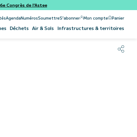
e Congrès de l'Astee
Panier
Mon compte
tés
Agenda
Numéros
Soumettre
S’abonner
nes
Déchets
Air & Sols
Infrastructures & territoires