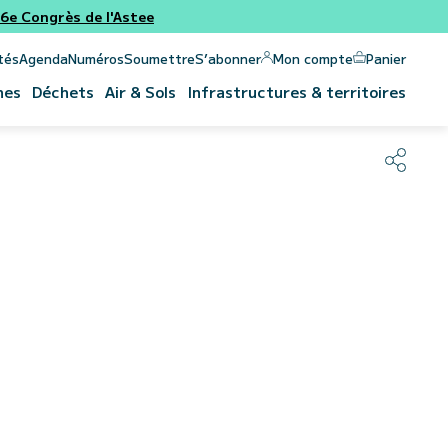
e Congrès de l'Astee
Panier
Mon compte
tés
Agenda
Numéros
Soumettre
S’abonner
nes
Déchets
Air & Sols
Infrastructures & territoires