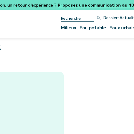
ion, un retour d'expérience ?
Proposez une communication au 106
Dossiers
Actuali
Milieux
Eau potable
Eaux urbai
s