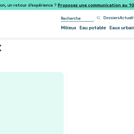
ion, un retour d'expérience ?
Proposez une communication au 106
Dossiers
Actuali
Milieux
Eau potable
Eaux urbai
x