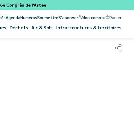
e Congrès de l'Astee
Panier
Mon compte
tés
Agenda
Numéros
Soumettre
S’abonner
nes
Déchets
Air & Sols
Infrastructures & territoires