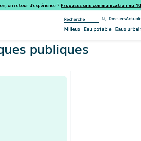
ion, un retour d'expérience ?
Proposez une communication au 106
Dossiers
Actuali
Milieux
Eau potable
Eaux urbai
iques publiques