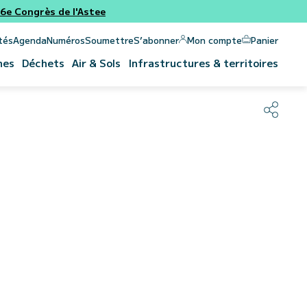
e Congrès de l'Astee
Panier
Mon compte
tés
Agenda
Numéros
Soumettre
S’abonner
nes
Déchets
Air & Sols
Infrastructures & territoires