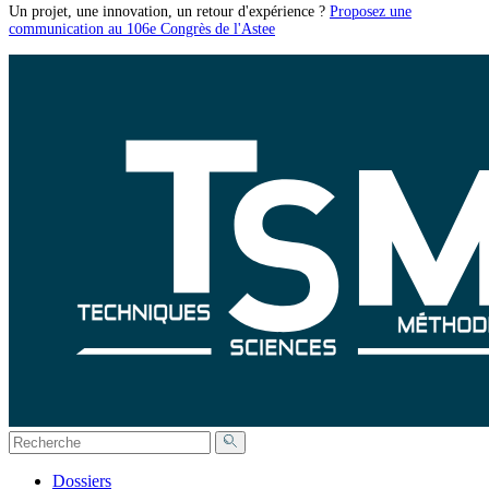
Un projet, une innovation, un retour d'expérience ?
Proposez une
communication au 106e Congrès de l'Astee
Dossiers