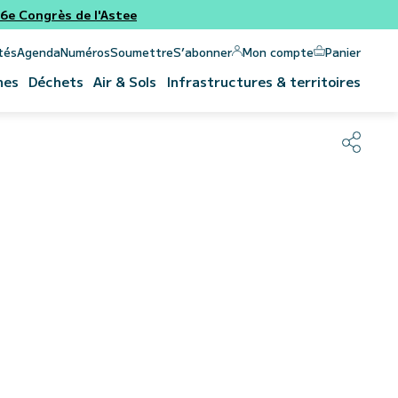
e Congrès de l'Astee
Panier
Mon compte
tés
Agenda
Numéros
Soumettre
S’abonner
nes
Déchets
Air & Sols
Infrastructures & territoires