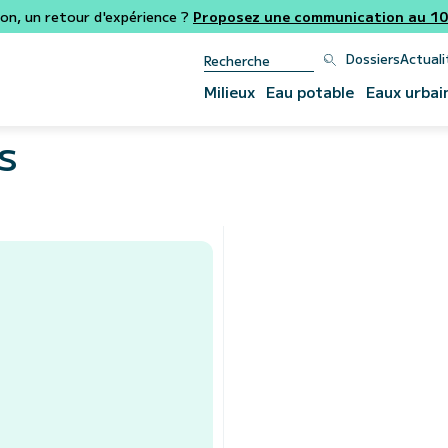
ion, un retour d'expérience ?
Proposez une communication au 106
Dossiers
Actuali
Milieux
Eau potable
Eaux urbai
s