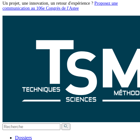
Un projet, une innovation, un retour d'expérience ?
Proposez une
communication au 106e Congrès de l'Astee
Dossiers