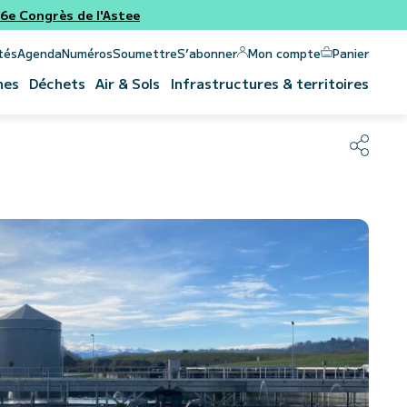
e Congrès de l'Astee
Panier
Mon compte
tés
Agenda
Numéros
Soumettre
S’abonner
nes
Déchets
Air & Sols
Infrastructures & territoires