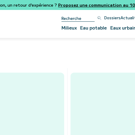
ion, un retour d'expérience ?
Proposez une communication au 106
Dossiers
Actuali
Milieux
Eau potable
Eaux urbai