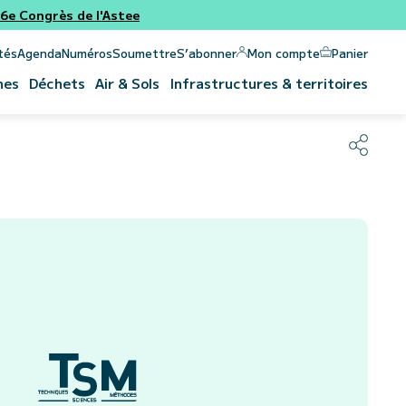
e Congrès de l'Astee
Panier
Mon compte
tés
Agenda
Numéros
Soumettre
S’abonner
nes
Déchets
Air & Sols
Infrastructures & territoires