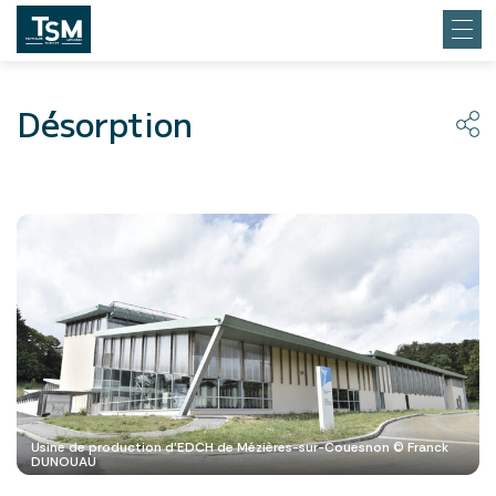
Désorption
Usine de production d’EDCH de Mézières-sur-Couesnon © Franck
DUNOUAU