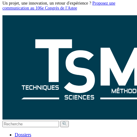
Un projet, une innovation, un retour d'expérience ?
Proposez une
communication au 106e Congrès de l'Astee
Dossiers