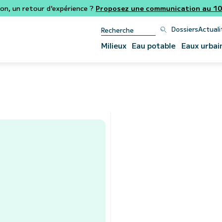
ion, un retour d'expérience ?
Proposez une communication au 106
Dossiers
Actuali
Milieux
Eau potable
Eaux urbai