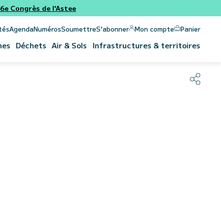
e Congrès de l'Astee
Panier
Mon compte
tés
Agenda
Numéros
Soumettre
S’abonner
nes
Déchets
Air & Sols
Infrastructures & territoires