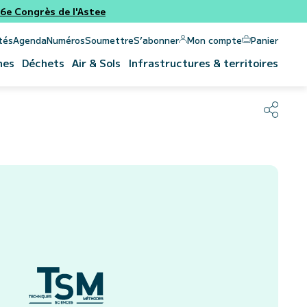
e Congrès de l'Astee
Panier
Mon compte
tés
Agenda
Numéros
Soumettre
S’abonner
nes
Déchets
Air & Sols
Infrastructures & territoires