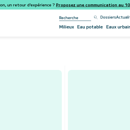
ion, un retour d'expérience ?
Proposez une communication au 106
Dossiers
Actuali
Milieux
Eau potable
Eaux urbai