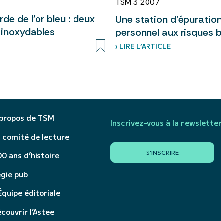
TSM 3 2007
e de l’or bleu : deux
Une station d’épuratio
 inoxydables
personnel aux risques 
› LIRE L’ARTICLE
 propos de TSM
Inscrivez-vous à la newslette
 comité de lecture
S'INSCRIRE
0 ans d’histoire
égie pub
Équipe éditoriale
couvrir l’Astee