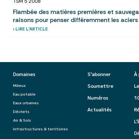
TSM 5 2008
Flambée des matières premières et sauvegard
raisons pour penser différemment les aciers
› LIRE L’ARTICLE
Domaines
S’abonner
À
Milieux
Soumettre
Le
Eau potable
Numéros
10
Eaux urbaines
Actualités
R
Déchets
Air & Sols
L’
Infrastructures & territoires
Dé