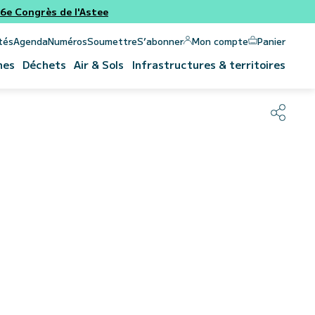
e Congrès de l'Astee
Panier
Mon compte
tés
Agenda
Numéros
Soumettre
S’abonner
nes
Déchets
Air & Sols
Infrastructures & territoires