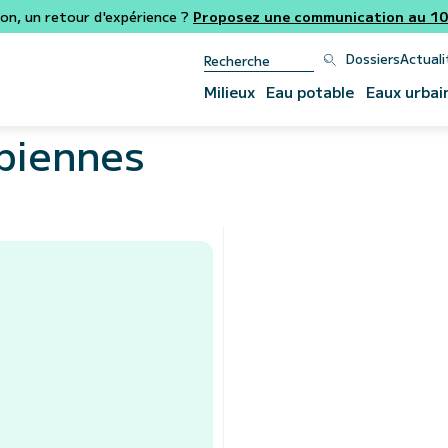
ion, un retour d'expérience ?
Proposez une communication au 106
Dossiers
Actuali
Milieux
Eau potable
Eaux urbai
biennes