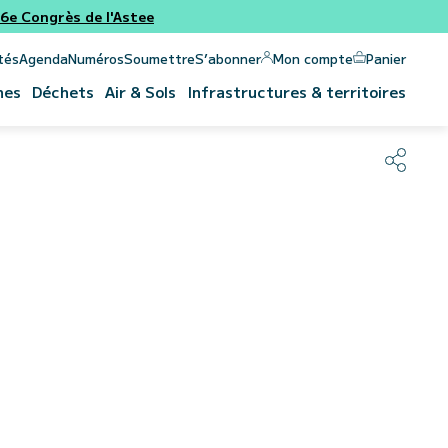
e Congrès de l'Astee
Panier
Mon compte
tés
Agenda
Numéros
Soumettre
S’abonner
nes
Déchets
Air & Sols
Infrastructures & territoires