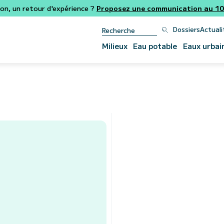
ion, un retour d'expérience ?
Proposez une communication au 106
Dossiers
Actuali
Milieux
Eau potable
Eaux urbai