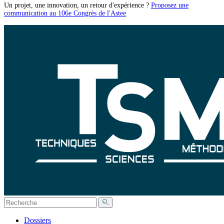
Un projet, une innovation, un retour d'expérience ?
Proposez une
communication au 106e Congrès de l'Astee
Dossiers