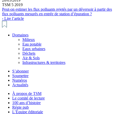
20/05/2019
TSM 5 2019
Peut-on estimer les flux polluants rejetés par un déversoir à partir des
flux polluants mesurés en entrée de station d’épuration ?
› Lire l’article
Domaines
Milieux
Eau potable
Eaux urbaines
Déchets
Air & Sols
Infrastructures & territoires
S’abonner
Soumettre
Numéros
Actualités
À propos de TSM
Le comité de lecture
100 ans d’histoire
Régie pub
L’Équipe éditoriale