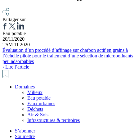
Partager sur
Eau potable
20/11/2020
TSM 11 2020
Évaluation d’un procédé d’affinage sur charbon actif en grains à
l’échelle pilote pour le traitement d’une sélection de micropolluants
peu adsorbables
› Lire l’article
Domaines
Milieux
Eau potable
Eaux urbaines
Déchets
Air & Sols
Infrastructures & territoires
S’abonner
Soumettre