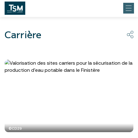
Carrière
©CD29