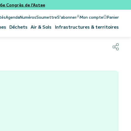
e Congrès de l'Astee
Panier
Mon compte
tés
Agenda
Numéros
Soumettre
S’abonner
nes
Déchets
Air & Sols
Infrastructures & territoires