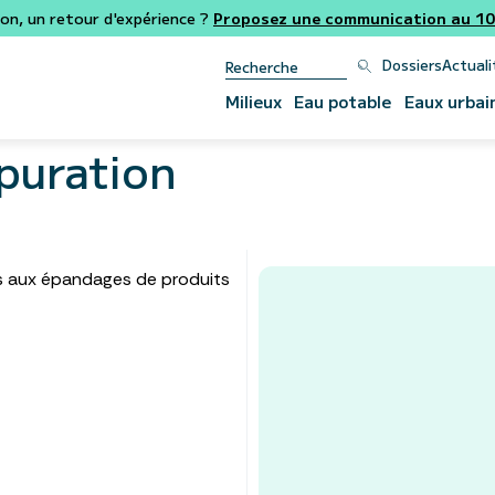
ion, un retour d'expérience ?
Proposez une communication au 106
Dossiers
Actuali
Milieux
Eau potable
Eaux urbai
puration