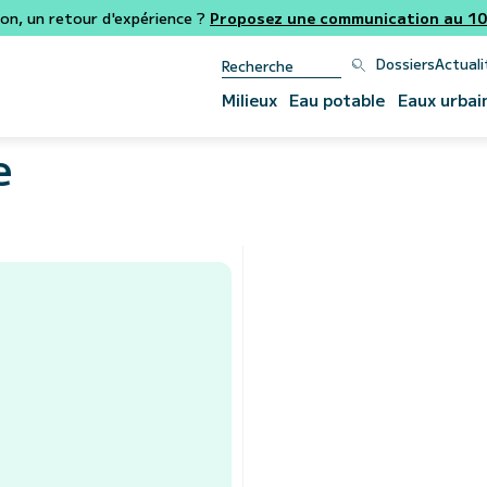
ion, un retour d'expérience ?
Proposez une communication au 106
Dossiers
Actuali
Milieux
Eau potable
Eaux urbai
e