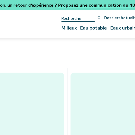
ion, un retour d'expérience ?
Proposez une communication au 106
Dossiers
Actuali
Milieux
Eau potable
Eaux urbai