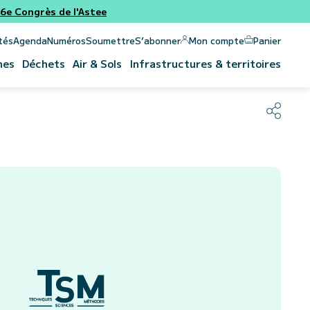
e Congrès de l'Astee
Panier
Mon compte
tés
Agenda
Numéros
Soumettre
S’abonner
nes
Déchets
Air & Sols
Infrastructures & territoires