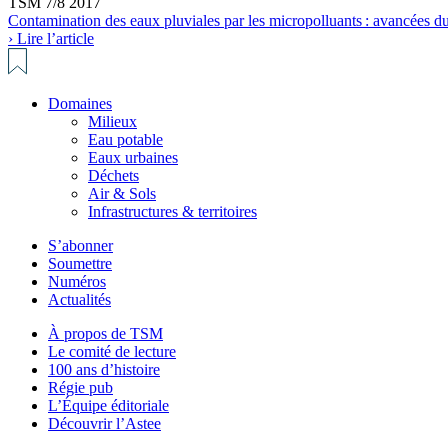
TSM 7/8 2017
Contamination des eaux pluviales par les micropolluants : avancées
› Lire l’article
Domaines
Milieux
Eau potable
Eaux urbaines
Déchets
Air & Sols
Infrastructures & territoires
S’abonner
Soumettre
Numéros
Actualités
À propos de TSM
Le comité de lecture
100 ans d’histoire
Régie pub
L’Équipe éditoriale
Découvrir l’Astee