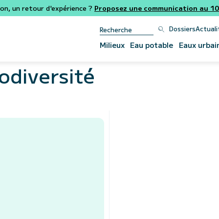
ion, un retour d'expérience ?
Proposez une communication au 106
Dossiers
Actuali
Milieux
Eau potable
Eaux urbai
iodiversité