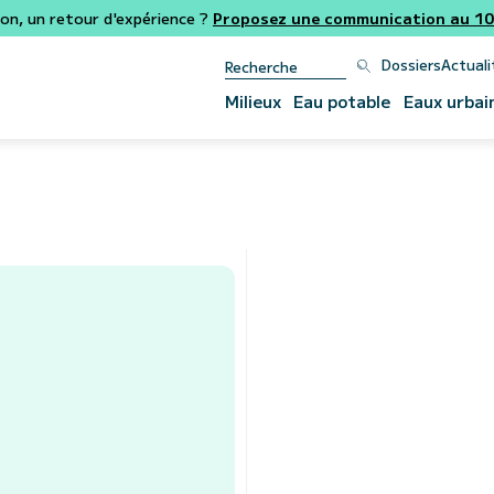
ion, un retour d'expérience ?
Proposez une communication au 106
Dossiers
Actuali
Milieux
Eau potable
Eaux urbai