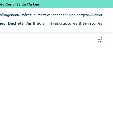
e Congrès de l'Astee
Panier
Mon compte
tés
Agenda
Numéros
Soumettre
S’abonner
nes
Déchets
Air & Sols
Infrastructures & territoires