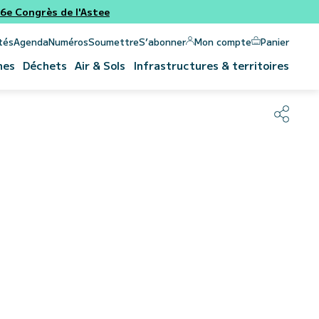
e Congrès de l'Astee
Panier
Mon compte
tés
Agenda
Numéros
Soumettre
S’abonner
nes
Déchets
Air & Sols
Infrastructures & territoires