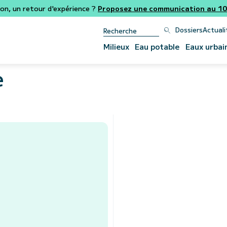
ion, un retour d'expérience ?
Proposez une communication au 106
Dossiers
Actuali
Milieux
Eau potable
Eaux urbai
e