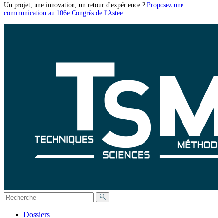
Un projet, une innovation, un retour d'expérience ?
Proposez une
communication au 106e Congrès de l'Astee
Dossiers