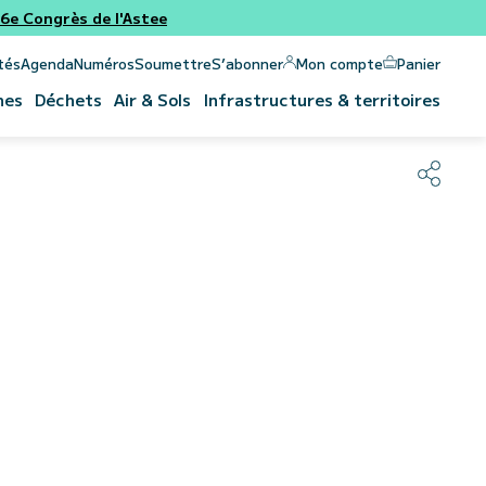
e Congrès de l'Astee
Panier
Mon compte
tés
Agenda
Numéros
Soumettre
S’abonner
nes
Déchets
Air & Sols
Infrastructures & territoires