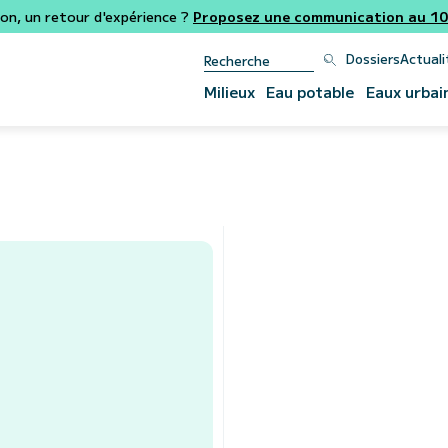
ion, un retour d'expérience ?
Proposez une communication au 106
Dossiers
Actuali
Milieux
Eau potable
Eaux urbai