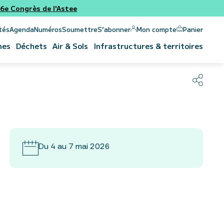
e Congrès de l'Astee
Panier
Mon compte
tés
Agenda
Numéros
Soumettre
S’abonner
nes
Déchets
Air & Sols
Infrastructures & territoires
Du 4 au 7 mai 2026