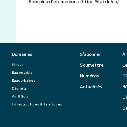
Pour plus d’informations : https://ifat.de/en/
Domaines
S’abonner
À
Milieux
Soumettre
Le
Eau potable
Numéros
10
Eaux urbaines
Actualités
R
Déchets
Air & Sols
L’
Infrastructures & territoires
Dé