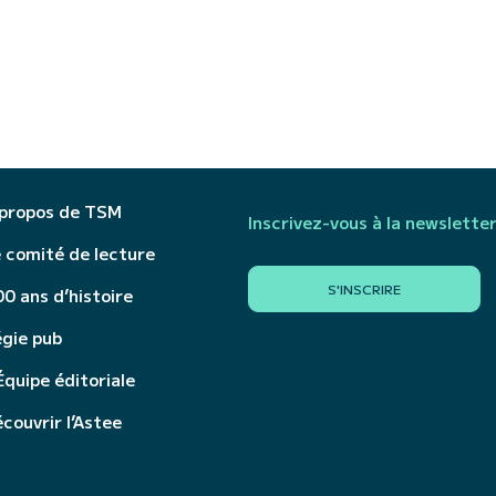
 propos de TSM
Inscrivez-vous à la newslette
 comité de lecture
S'INSCRIRE
0 ans d’histoire
égie pub
Équipe éditoriale
couvrir l’Astee