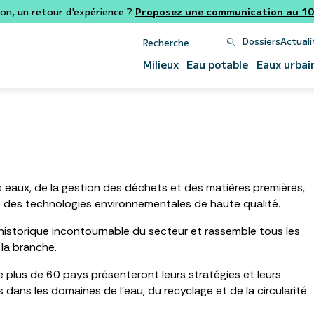
ion, un retour d'expérience ?
Proposez une communication au 106
Dossiers
Actuali
Milieux
Eau potable
Eaux urbai
6
s eaux, de la gestion des déchets et des matières premières,
 des technologies environnementales de haute qualité.
 historique incontournable du secteur et rassemble tous les
la branche.
plus de 60 pays présenteront leurs stratégies et leurs
dans les domaines de l’eau, du recyclage et de la circularité.