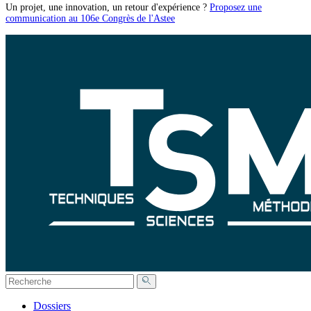
Un projet, une innovation, un retour d'expérience ?
Proposez une
communication au 106e Congrès de l'Astee
Dossiers