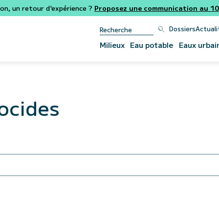
ion, un retour d'expérience ?
Proposez une communication au 106
Dossiers
Actuali
Milieux
Eau potable
Eaux urbai
iocides