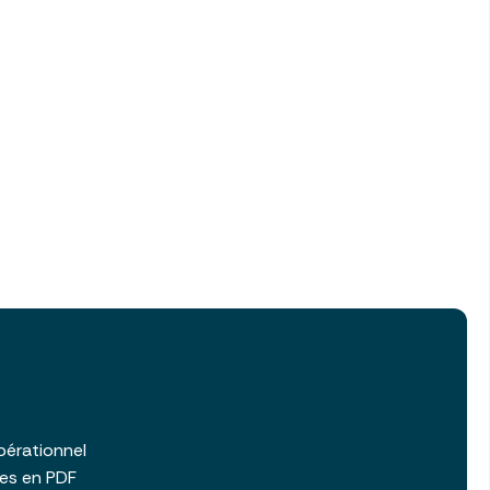
b
pérationnel
les en PDF