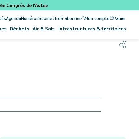
e Congrès de l'Astee
Panier
Mon compte
tés
Agenda
Numéros
Soumettre
S’abonner
nes
Déchets
Air & Sols
Infrastructures & territoires