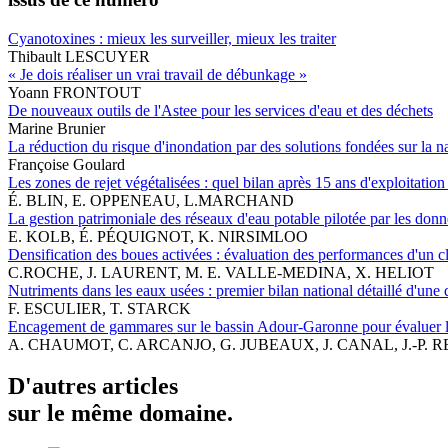
Cyanotoxines : mieux les surveiller, mieux les traiter
Thibault LESCUYER
« Je dois réaliser un vrai travail de débunkage »
Yoann FRONTOUT
De nouveaux outils de l'Astee pour les services d'eau et des déchets
Marine Brunier
La réduction du risque d'inondation par des solutions fondées sur la 
Françoise Goulard
Les zones de rejet végétalisées : quel bilan après 15 ans d'exploitation
É. BLIN, E. OPPENEAU, L.MARCHAND
La gestion patrimoniale des réseaux d'eau potable pilotée par les don
E. KOLB, É. PÉQUIGNOT, K. NIRSIMLOO
Densification des boues activées : évaluation des performances d'un 
C.ROCHE, J. LAURENT, M. E. VALLE-MEDINA, X. HELIOT
Nutriments dans les eaux usées : premier bilan national détaillé d'une 
F. ESCULIER, T. STARCK
Encagement de gammares sur le bassin Adour-Garonne pour évaluer la
A. CHAUMOT, C. ARCANJO, G. JUBEAUX, J. CANAL, J.-P. 
D'autres articles
sur le même domaine.