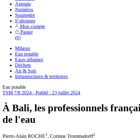
Agenda
Numéros
Soumettre
S’abonner
Mon compte
Panier
(
0
)
Milieux
Eau potable
Eaux urbaines
Déchets
Air & Sols
Infrastructures & territoires
Eau potable
TSM 7/8 2024 - Publié : 23 juillet 2024
À Bali, les professionnels franç
de l'eau
1
2
Pierre-Alain ROCHE
,
Corinne Trommsdorff