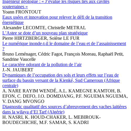
Ingénieur géologue : « J’évalue les risques liés aux cavités
souterraines »
Yoann FRONTOUT
Eaux usées et innovation pour relever le défi de la transition
énergétique
Alexandre LECOMTE, Christelle METRAL
L’Astee se dote d’un nouveau plan stratégique
Pierre HIRTZBERGER, Solène LE FUR
Le numérique inonde-t-il le domaine de l’eau et de l’assainissement
?
Bruno Leménager, Cédric Fagot, François Moreau, Raphaël Petit,
Sandrine Vaucelle
Le caractère odorant de la pollution de l’air
J.-N. JAUBERT
Dynamiques de l’occupation des sols et leurs effets sur l’eau de
surface du bassin versant de la Kienké, Sud Cameroun (Afrique
centrale)
A. NARE RAYIM WENDÉ, A.L. KAMEGNE KAMTOH, B.
EFON, C. DEFO, J.O. DOMDJANG, P.F. NGUEMA NGUEMA,
V. DANG MVONGO
Diagnostic qualitatif des sources d’abreuvement des vaches laitières
dans la wilaya d’El Tarf (Algérie)
H. NASRI, K. HOUD-CHAKER, L. MEBIROUK-
BOUDECHICHE, M.F. SAMAR, S. KADRI