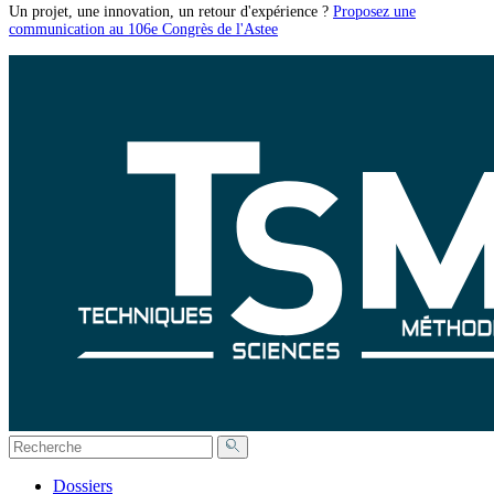
Un projet, une innovation, un retour d'expérience ?
Proposez une
communication au 106e Congrès de l'Astee
Dossiers