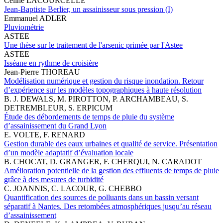
Céline LACOURCELLE
Jean-Baptiste Berlier, un assainisseur sous pression (I)
Emmanuel ADLER
Pluviométrie
ASTEE
Une thèse sur le traitement de l'arsenic primée par l'Astee
ASTEE
Isséane en rythme de croisière
Jean-Pierre THOREAU
Modélisation numérique et gestion du risque inondation. Retour
d’expérience sur les modèles topographiques à haute résolution
B. J. DEWALS, M. PIROTTON, P. ARCHAMBEAU, S.
DETREMBLEUR, S. ERPICUM
Étude des débordements de temps de pluie du système
d’assainissement du Grand Lyon
E. VOLTE, F. RENARD
Gestion durable des eaux urbaines et qualité de service. Présentation
d’un modèle adaptatif d’évaluation locale
B. CHOCAT, D. GRANGER, F. CHERQUI, N. CARADOT
Amélioration potentielle de la gestion des effluents de temps de pluie
grâce à des mesures de turbidité
C. JOANNIS, C. LACOUR, G. CHEBBO
Quantification des sources de polluants dans un bassin versant
séparatif à Nantes. Des retombées atmosphériques jusqu’au réseau
d’assainissement