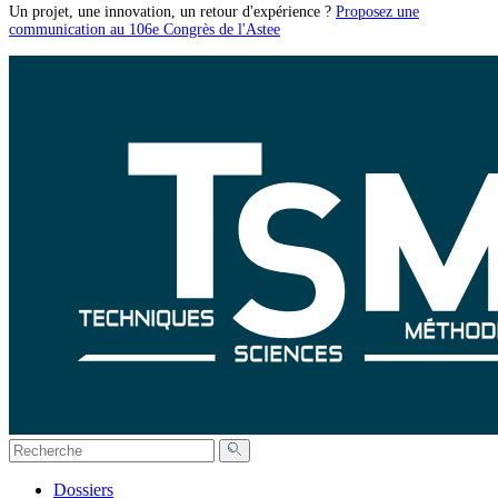
Un projet, une innovation, un retour d'expérience ?
Proposez une
communication au 106e Congrès de l'Astee
Dossiers