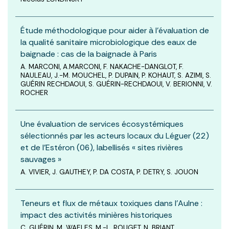
Étude méthodologique pour aider à l’évaluation de
la qualité sanitaire microbiologique des eaux de
baignade : cas de la baignade à Paris
A. MARCONI, A.MARCONI, F. NAKACHE-DANGLOT, F.
NAULEAU, J.-M. MOUCHEL, P. DUPAIN, P. KOHAUT, S. AZIMI, S.
GUÉRIN RECHDAOUI, S. GUÉRIN-RECHDAOUI, V. BERIONNI, V.
ROCHER
Une évaluation de services écosystémiques
sélectionnés par les acteurs locaux du Léguer (22)
et de l’Estéron (06), labellisés « sites rivières
sauvages »
A. VIVIER, J. GAUTHEY, P. DA COSTA, P. DETRY, S. JOUON
Teneurs et flux de métaux toxiques dans l’Aulne :
impact des activités minières historiques
C. GUÉRIN, M. WAELES, M.-L. ROUGET, N. BRIANT