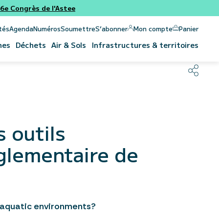
e Congrès de l'Astee
Panier
Mon compte
tés
Agenda
Numéros
Soumettre
S’abonner
nes
Déchets
Air & Sols
Infrastructures & territoires
s outils
églementaire de
f aquatic environments?