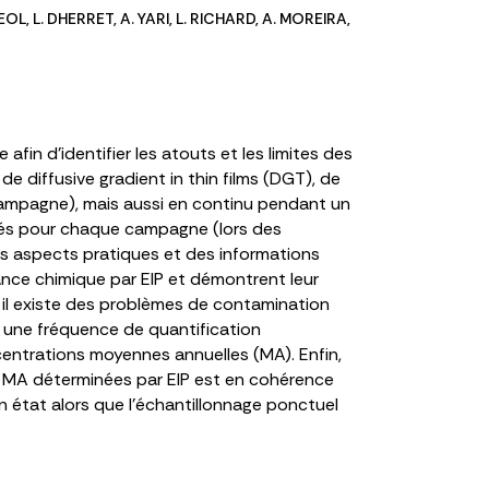
REOL
,
L. DHERRET
,
A. YARI
,
L. RICHARD
,
A. MOREIRA
,
fin d’identifier les atouts et les limites des
de diffusive gradient in thin films (DGT), de
 campagne), mais aussi en continu pendant un
isés pour chaque campagne (lors des
des aspects pratiques et des informations
lance chimique par EIP et démontrent leur
 il existe des problèmes de contamination
R, une fréquence de quantification
centrations moyennes annuelles (MA). Enfin,
s MA déterminées par EIP est en cohérence
n état alors que l’échantillonnage ponctuel