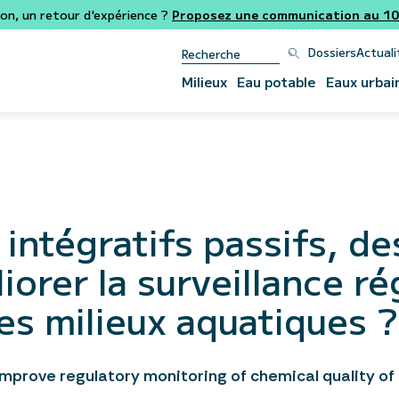
ion, un retour d'expérience ?
Proposez une communication au 106
Dossiers
Actuali
Milieux
Eau potable
Eaux urbai
intégratifs passifs, de
iorer la surveillance r
des milieux aquatiques ?
 improve regulatory monitoring of chemical quality o