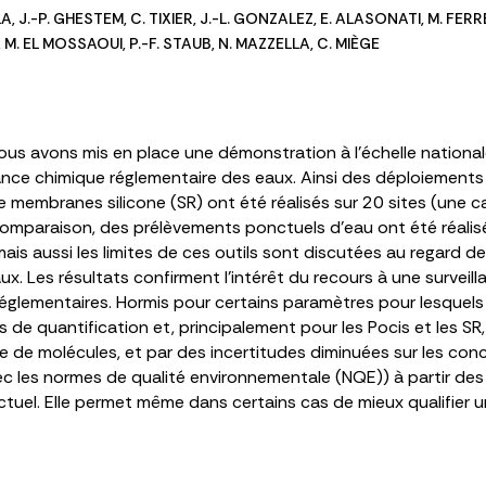
LA
,
J.-P. GHESTEM
,
C. TIXIER
,
J.-L. GONZALEZ
,
E. ALASONATI
,
M. FER
,
M. EL MOSSAOUI
,
P.-F. STAUB
,
N. MAZZELLA
,
C. MIÈGE
ous avons mis en place une démonstration à l’échelle nationale a
llance chimique réglementaire des eaux. Ainsi des déploiements 
de membranes silicone (SR) ont été réalisés sur 20 sites (une
r comparaison, des prélèvements ponctuels d’eau ont été réal
ais aussi les limites de ces outils sont discutées au regard 
x. Les résultats confirment l’intérêt du recours à une surveil
réglementaires. Hormis pour certains paramètres pour lesquels
s de quantification et, principalement pour les Pocis et les S
e de molécules, et par des incertitudes diminuées sur les con
ec les normes de qualité environnementale (NQE)) à partir de
ctuel. Elle permet même dans certains cas de mieux qualifier u