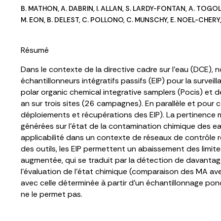
B. MATHON
,
A. DABRIN
,
I. ALLAN
,
S. LARDY-FONTAN
,
A. TOGO
M. EON
,
B. DELEST
,
C. POLLONO
,
C. MUNSCHY
,
E. NOEL-CHERY
Résumé
Dans le contexte de la directive cadre sur l’eau (DCE), n
échantillonneurs intégratifs passifs (EIP) pour la survei
polar organic chemical integrative samplers (Pocis) et 
an sur trois sites (26 campagnes). En parallèle et pou
déploiements et récupérations des EIP). La pertinence m
générées sur l’état de la contamination chimique des eau
applicabilité dans un contexte de réseaux de contrôle 
des outils, les EIP permettent un abaissement des limite
augmentée, qui se traduit par la détection de davantag
l’évaluation de l’état chimique (comparaison des MA av
avec celle déterminée à partir d’un échantillonnage pon
ne le permet pas.