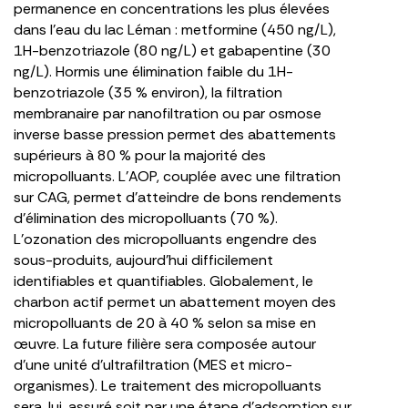
permanence en concentrations les plus élevées
dans l’eau du lac Léman : metformine (450 ng/L),
1H-benzotriazole (80 ng/L) et gabapentine (30
ng/L). Hormis une élimination faible du 1H-
benzotriazole (35 % environ), la filtration
membranaire par nanofiltration ou par osmose
inverse basse pression permet des abattements
supérieurs à 80 % pour la majorité des
micropolluants. L’AOP, couplée avec une filtration
sur CAG, permet d’atteindre de bons rendements
d’élimination des micropolluants (70 %).
L’ozonation des micropolluants engendre des
sous-produits, aujourd’hui difficilement
identifiables et quantifiables. Globalement, le
charbon actif permet un abattement moyen des
micropolluants de 20 à 40 % selon sa mise en
œuvre. La future filière sera composée autour
d’une unité d’ultrafiltration (MES et micro-
organismes). Le traitement des micropolluants
sera, lui, assuré soit par une étape d’adsorption sur