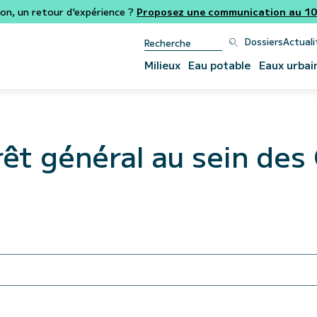
ion, un retour d'expérience ?
Proposez une communication au 106
Dossiers
Actuali
Milieux
Eau potable
Eaux urbai
érêt général au sein de