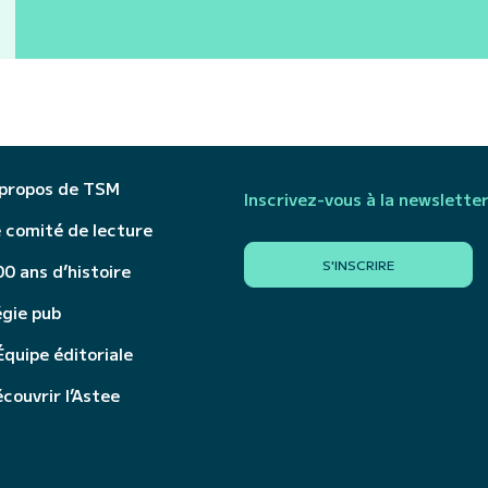
 propos de TSM
Inscrivez-vous à la newslette
 comité de lecture
S'INSCRIRE
0 ans d’histoire
égie pub
Équipe éditoriale
couvrir l’Astee