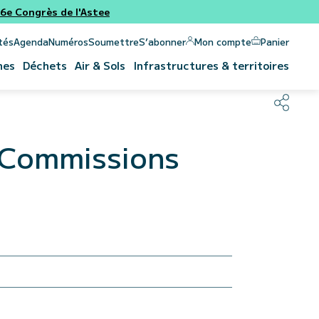
e Congrès de l'Astee
Panier
Mon compte
tés
Agenda
Numéros
Soumettre
S’abonner
nes
Déchets
Air & Sols
Infrastructures & territoires
s Commissions