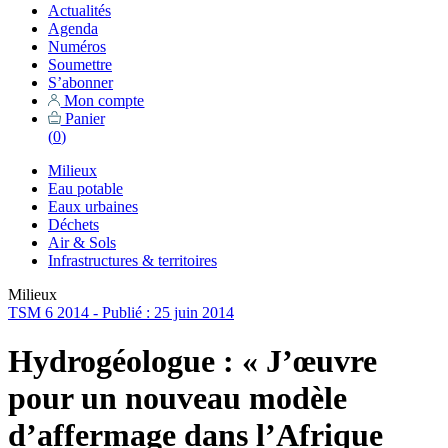
Actualités
Agenda
Numéros
Soumettre
S’abonner
Mon compte
Panier
(
0
)
Milieux
Eau potable
Eaux urbaines
Déchets
Air & Sols
Infrastructures & territoires
Milieux
TSM 6 2014 - Publié : 25 juin 2014
Hydrogéologue : « J’œuvre
pour un nouveau modèle
d’affermage dans l’Afrique