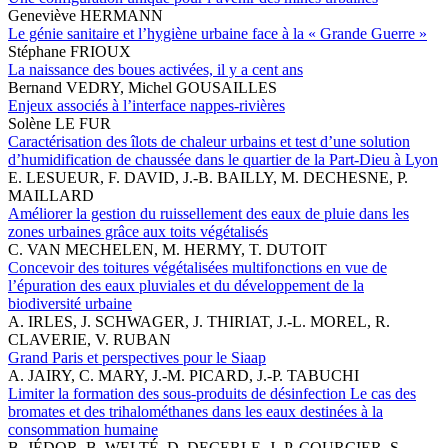
Geneviève HERMANN
Le génie sanitaire et l’hygiène urbaine face à la « Grande Guerre »
Stéphane FRIOUX
La naissance des boues activées, il y a cent ans
Bernand VEDRY, Michel GOUSAILLES
Enjeux associés à l’interface nappes-rivières
Solène LE FUR
Caractérisation des îlots de chaleur urbains et test d’une solution
d’humidification de chaussée dans le quartier de la Part-Dieu à Lyon
E. LESUEUR, F. DAVID, J.-B. BAILLY, M. DECHESNE, P.
MAILLARD
Améliorer la gestion du ruissellement des eaux de pluie dans les
zones urbaines grâce aux toits végétalisés
C. VAN MECHELEN, M. HERMY, T. DUTOIT
Concevoir des toitures végétalisées multifonctions en vue de
l’épuration des eaux pluviales et du développement de la
biodiversité urbaine
A. IRLES, J. SCHWAGER, J. THIRIAT, J.-L. MOREL, R.
CLAVERIE, V. RUBAN
Grand Paris et perspectives pour le Siaap
A. JAIRY, C. MARY, J.-M. PICARD, J.-P. TABUCHI
Limiter la formation des sous-produits de désinfection Le cas des
bromates et des trihalométhanes dans les eaux destinées à la
consommation humaine
B. JÉDOR, B. WELTÉ, D. DECERLE, J.-P. COURCIER, S.