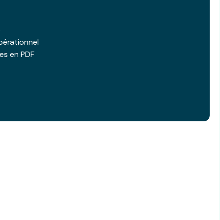
b
pérationnel
les en PDF