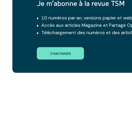
Je m’abonne à la revue TSM
10 numéros par an, versions papier et we
Accès aux articles Magazine et Partage O
Téléchargement des numéros et des artic
S'ABONNER