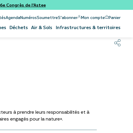
e Congrès de l'Astee
Panier
Mon compte
tés
Agenda
Numéros
Soumettre
S’abonner
nes
Déchets
Air & Sols
Infrastructures & territoires
cteurs à prendre leurs responsabilités et à
aires engagés pour la nature».