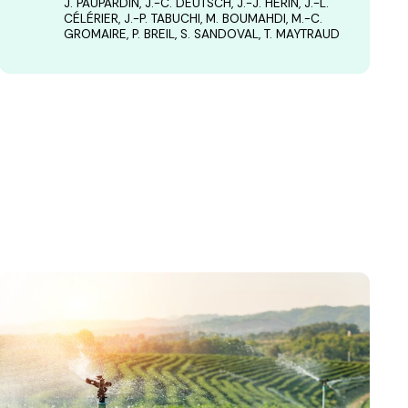
J. PAUPARDIN, J.-C. DEUTSCH, J.-J. HÉRIN, J.-L.
CÉLÉRIER, J.-P. TABUCHI, M. BOUMAHDI, M.-C.
GROMAIRE, P. BREIL, S. SANDOVAL, T. MAYTRAUD