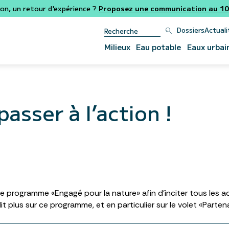
ion, un retour d'expérience ?
Proposez une communication au 106
Dossiers
Actuali
Milieux
Eau potable
Eaux urbai
sser à l’action !
 le programme «Engagé pour la nature» afin d’inciter tous les a
t plus sur ce programme, et en particulier sur le volet «Parten