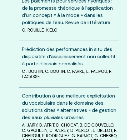
Les paiements pour services hydriques :
de la promesse théorique à l’application
d’un concept « à la mode » dans les
politiques de l’eau. Revue de littérature
G. ROUILLÉ-KIELO
Prédiction des performances in situ des
dispositifs d’assainissement non collectif
à partir d’essais normalisés
C . BOUTIN, C. BOUTIN, C. FAVRE, E. FALIPOU, R.
LACASSE
Contribution à une meilleure explicitation
du vocabulaire dans le domaine des
solutions dites « alternatives » de gestion
des eaux pluviales urbaines
A. JAIRY, B. AFRIT, B. CHOCAT, B. DE GOUVELLO,
C. GACHELIN, C. WEREY, D. PIERLOT, E. BRELOT, F.
CHERQUI, F. RODRIGUEZ, G. BARJOT, G. CHEBBO,