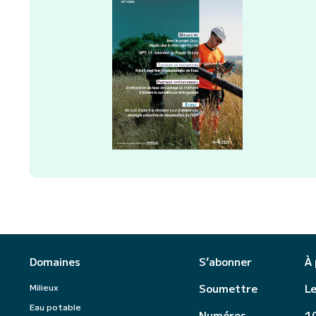
Domaines
S’abonner
À
Milieux
Soumettre
Le
Eau potable
Numéros
10