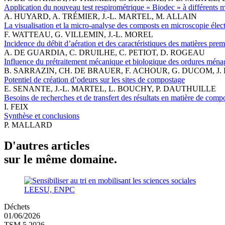
Application du nouveau test respirométrique « Biodec » à différents
A. HUYARD, A. TRÉMIER, J.-L. MARTEL, M. ALLAIN
La visualisation et la micro-analyse des composts en microscopie électro
F. WATTEAU, G. VILLEMIN, J.-L. MOREL
Incidence du débit d’aération et des caractéristiques des matières prem
A. DE GUARDIA, C. DRUILHE, C. PETIOT, D. ROGEAU
Influence du prétraitement mécanique et biologique des ordures ménagè
B. SARRAZIN, CH. DE BRAUER, F. ACHOUR, G. DUCOM, J.
Potentiel de création d’odeurs sur les sites de compostage
E. SENANTE, J.-L. MARTEL, L. BOUCHY, P. DAUTHUILLE
Besoins de recherches et de transfert des résultats en matière de com
I. FEIX
Synthèse et conclusions
P. MALLARD
D'autres articles
sur le même domaine.
LEESU, ENPC
Déchets
01/06/2026
TSM 5 2026