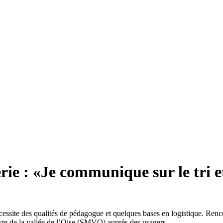
rie : «Je communique sur le tri e
écessite des qualités de pédagogue et quelques bases en logistique. Ren
te de la vallée de l’Oise (SMVO) auprès des usagers.