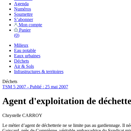
Agenda
Numéros
Soumettre
S’abonner
Mon compte
Panier
(
0
)
Milieux
Eau potable
Eaux urbaines
Déchets
Air & Sols
Infrastructures & territoires
Déchets
TSM 5 2007 - Publié : 25 mai 2007
Agent d'exploitation de déchette
Chrystelle CARROY
Le métier d’agent de déchetterie ne se limite pas au gardiennage. Il n
Guiscard, près de Compiègne, véritable ambassadrice du Syndicat mix