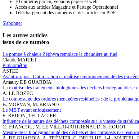
10 numéros par an, versions papier et web
Accès aux articles Magazine et Partage Opérationnel
Téléchargement des numéros et des articles en PDF
S'abonner
Les autres articles
issus de ce numéro
La pompe à chaleur Zéphyra remplace la chaudière au fuel
Claude MARIET
Pluviométrie
ASTEE
Avant-propos : Optimisation et maîtrise environnementale des procé
Amaury DE GUARDIA
La maîtrise des traitements biologiques des déchets biodégradables : de
A. LE BOZEC
Le compostage des ordures ménagères résiduelles : de la problématiq
B. MORVAN, M. BRIAND
Le MBT avant enfouissement
E. REDON, TH. LAGIER
Influence de la nature des déchets compostés sur la vitesse de stabili
C. FRANCOU, M. LE VILLIO-POITRENAUD, S. HOUOT
Mesure de la biodégradabilité des déchets et des composts par respiro
A. DE GUARDIA, A. TRÉMIER, C. DRUILHE, J.-L. MARTEL,