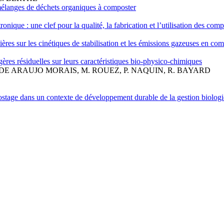
 mélanges de déchets organiques à composter
nique : une clef pour la qualité, la fabrication et l’utilisation des comp
ières sur les cinétiques de stabilisation et les émissions gazeuses en co
res résiduelles sur leurs caractéristiques bio-physico-chimiques
 DE ARAUJO MORAIS, M. ROUEZ, P. NAQUIN, R. BAYARD
postage dans un contexte de développement durable de la gestion biolog