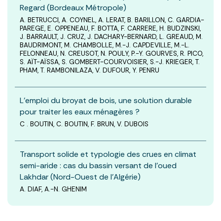
Regard (Bordeaux Métropole)
A. BETRUCCI, A. COYNEL, A. LERAT, B. BARILLON, C. GARDIA-
PAREGE, E. OPPENEAU, F. BOTTA, F. CARRERE, H. BUDZINSKI,
J. BARRAULT, J. CRUZ, J. DACHARY-BERNARD, L. GREAUD, M.
BAUDRIMONT, M. CHAMBOLLE, M.-J. CAPDEVILLE, M.-L.
FELONNEAU, N. CREUSOT, N. POULY, P.-Y. GOURVES, R. PICO,
S. AÏT-AÏSSA, S. GOMBERT-COURVOISIER, S.-J. KRIEGER, T.
PHAM, T. RAMBONILAZA, V. DUFOUR, Y. PENRU
L’emploi du broyat de bois, une solution durable
pour traiter les eaux ménagères ?
C . BOUTIN, C. BOUTIN, F. BRUN, V. DUBOIS
Transport solide et typologie des crues en climat
semi-aride : cas du bassin versant de l’oued
Lakhdar (Nord-Ouest de l’Algérie)
A. DIAF, A.-N. GHENIM