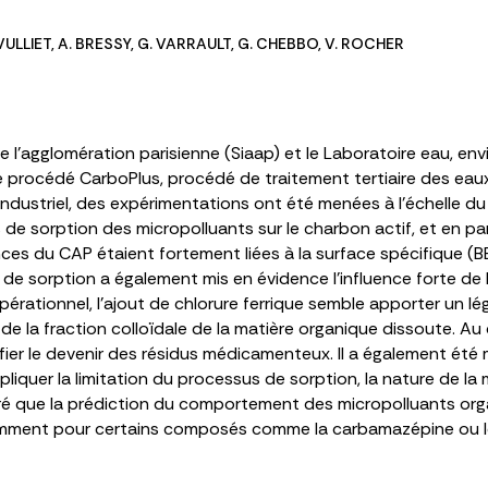
 VULLIET
,
A. BRESSY
,
G. VARRAULT
,
G. CHEBBO
,
V. ROCHER
e l’agglomération parisienne (Siaap) et le Laboratoire eau, e
 le procédé CarboPlus, procédé de traitement tertiaire des eau
industriel, des expérimentations ont été menées à l’échelle du 
 sorption des micropolluants sur le charbon actif, et en part
s du CAP étaient fortement liées à la surface spécifique (B
e sorption a également mis en évidence l’influence forte de 
pérationnel, l’ajout de chlorure ferrique semble apporter un lé
la fraction colloïdale de la matière organique dissoute. Au c
fier le devenir des résidus médicamenteux. Il a également ét
liquer la limitation du processus de sorption, la nature de la
ntré que la prédiction du comportement des micropolluants org
mment pour certains composés comme la carbamazépine ou le