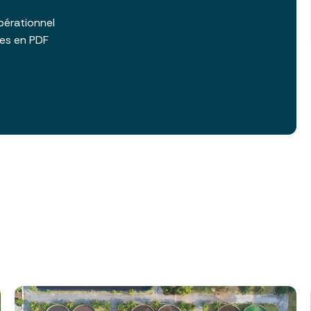
b
pérationnel
les en PDF