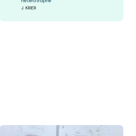
hétérotrophe
J. KRIER