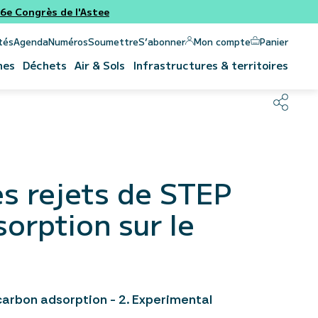
e Congrès de l'Astee
Panier
Mon compte
tés
Agenda
Numéros
Soumettre
S’abonner
nes
Déchets
Air & Sols
Infrastructures & territoires
es rejets de STEP
orption sur le
arbon adsorption - 2. Experimental