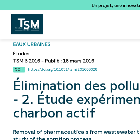
Un projet, une innovat
EAUX URBAINES
Études
TSM 3 2016 - Publié : 16 mars 2016
https://doi.org/10.1051/tsm/201603028
DOI :
Élimination des poll
- 2. Étude expérimen
charbon actif
Removal of pharmaceuticals from wastewater tr
study of the sorption process