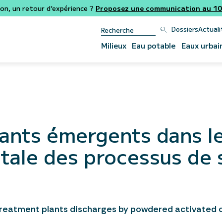
ion, un retour d'expérience ?
Proposez une communication au 106
Dossiers
Actuali
Milieux
Eau potable
Eaux urbai
uants émergents dans l
tale des processus de s
eatment plants discharges by powdered activated c