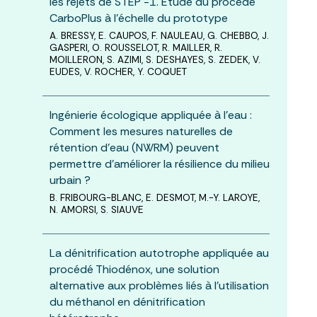
les rejets de STEP -1. Étude du procédé
CarboPlus à l’échelle du prototype
A. BRESSY, E. CAUPOS, F. NAULEAU, G. CHEBBO, J.
GASPERI, O. ROUSSELOT, R. MAILLER, R.
MOILLERON, S. AZIMI, S. DESHAYES, S. ZEDEK, V.
EUDES, V. ROCHER, Y. COQUET
Ingénierie écologique appliquée à l’eau :
Comment les mesures naturelles de
rétention d’eau (NWRM) peuvent
permettre d’améliorer la résilience du milieu
urbain ?
B. FRIBOURG-BLANC, E. DESMOT, M.-Y. LAROYE,
N. AMORSI, S. SIAUVE
La dénitrification autotrophe appliquée au
procédé Thiodénox, une solution
alternative aux problèmes liés à l’utilisation
du méthanol en dénitrification