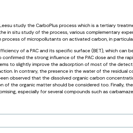
e Leesu study the CarboPlus process which is a tertiary trea
the in situ study of the process, various complementary exper
n process of micropollutants on activated carbon, in particu
efficiency of a PAC and its specific surface (BET), which can 
o confirmed the strong influence of the PAC dose and the rapid
n seems to slightly improve the adsorption of most of the det
raction. In contrary, the presence in the water of the residua
 been observed that the dissolved organic carbon concentratio
on of the organic matter should be considered too. Finally, th
mising, especially for several compounds such as carbamazep