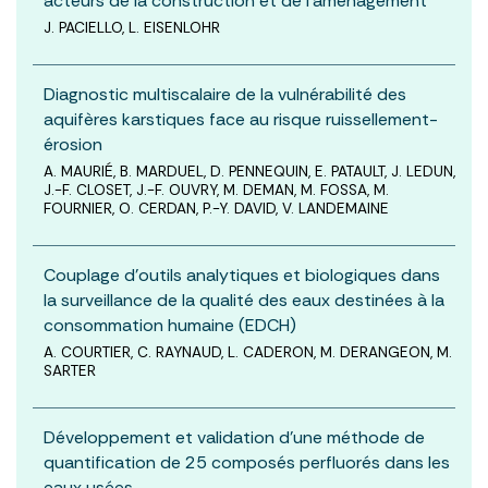
acteurs de la construction et de l’aménagement
J. PACIELLO, L. EISENLOHR
Diagnostic multiscalaire de la vulnérabilité des
aquifères karstiques face au risque ruissellement-
érosion
A. MAURIÉ, B. MARDUEL, D. PENNEQUIN, E. PATAULT, J. LEDUN,
J.-F. CLOSET, J.-F. OUVRY, M. DEMAN, M. FOSSA, M.
FOURNIER, O. CERDAN, P.-Y. DAVID, V. LANDEMAINE
Couplage d’outils analytiques et biologiques dans
la surveillance de la qualité des eaux destinées à la
consommation humaine (EDCH)
A. COURTIER, C. RAYNAUD, L. CADERON, M. DERANGEON, M.
SARTER
Développement et validation d’une méthode de
quantification de 25 composés perfluorés dans les
eaux usées