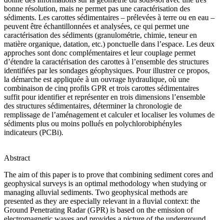
bonne résolution, mais ne permet pas une caractérisation des
sédiments. Les carottes sédimentaires – prélevées à terre ou en eau –
peuvent être échantillonnées et analysées, ce qui permet une
caractérisation des sédiments (granulométrie, chimie, teneur en
matière organique, datation, etc.) ponctuelle dans l’espace. Les deux
approches sont donc complémentaires et leur couplage permet
d’étendre la caractérisation des carottes à l’ensemble des structures
identifiées par les sondages géophysiques. Pour illustrer ce propos,
la démarche est appliquée à un ouvrage hydraulique, où une
combinaison de cinq profils GPR et trois carottes sédimentaires
suffit pour identifier et représenter en trois dimensions l’ensemble
des structures sédimentaires, déterminer la chronologie de
remplissage de l’aménagement et calculer et localiser les volumes de
sédiments plus ou moins pollués en polychlorobiphényles
indicateurs (PCBi).
Abstract
The aim of this paper is to prove that combining sediment cores and
geophysical surveys is an optimal methodology when studying or
managing alluvial sediments. Two geophysical methods are
presented as they are especially relevant in a ﬂuvial context: the
Ground Penetrating Radar (GPR) is based on the emission of
electromagnetic waves and provides a picture of the underground