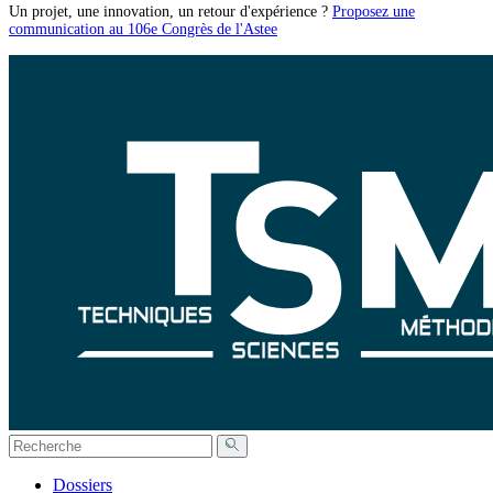
Un projet, une innovation, un retour d'expérience ?
Proposez une
communication au 106e Congrès de l'Astee
Dossiers