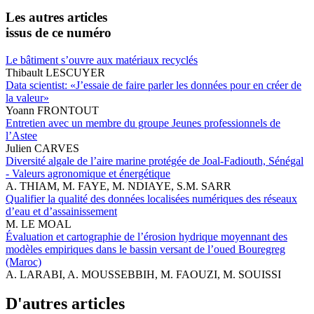
Les autres articles
issus de ce numéro
Le bâtiment s’ouvre aux matériaux recyclés
Thibault LESCUYER
Data scientist: «J’essaie de faire parler les données pour en créer de
la valeur»
Yoann FRONTOUT
Entretien avec un membre du groupe Jeunes professionnels de
l’Astee
Julien CARVES
Diversité algale de l’aire marine protégée de Joal-Fadiouth, Sénégal
- Valeurs agronomique et énergétique
A. THIAM, M. FAYE, M. NDIAYE, S.M. SARR
Qualifier la qualité des données localisées numériques des réseaux
d’eau et d’assainissement
M. LE MOAL
Évaluation et cartographie de l’érosion hydrique moyennant des
modèles empiriques dans le bassin versant de l’oued Bouregreg
(Maroc)
A. LARABI, A. MOUSSEBBIH, M. FAOUZI, M. SOUISSI
D'autres articles